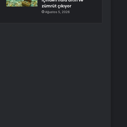
İçinden hâlâ altın ve
zümrüt çıkıyor
Ağustos 5, 2026