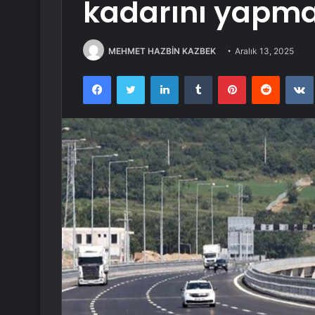
kadarını yapma
MEHMET HAZBİN KAZBEK
Aralık 13, 2025
Facebook
Twitter
LinkedIn
Tumblr
Pinterest
Reddit