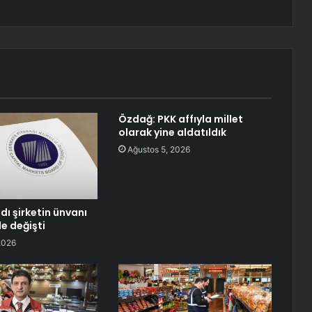
Özdağ: PKK affıyla millet
olarak yine aldatıldık
Ağustos 5, 2026
dı şirketin ünvanı
e değişti
2026