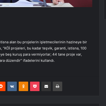
istisna alan bu projelerin işletmecilerinin hazineye bir
 “KÖİ projeleri, bu kadar teşvik, garanti, istisna, 100
neye beş kuruş para vermiyorlar; 44 tane proje var,
ra düzendir” ifadelerini kullandı.
erest
Reddit
VKontakte
Odnoklassniki
Pocket
E-Posta ile paylaş
Yazdır