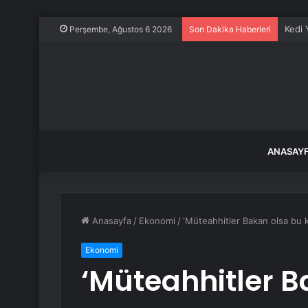
Kedi 
Perşembe, Ağustos 6 2026
Son Dakika Haberleri
ANASAY
Anasayfa
/
Ekonomi
/
‘Müteahhitler Bakan olsa bu k
Ekonomi
‘Müteahhitler B