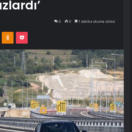
zlardı’
0
0
1 dakika okuma süresi
VKontakte
Odnoklassniki
Pocket