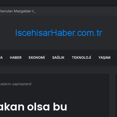
Yavruları Mazgaldan Kurtarıldı
FA
HABER
EKONOMI
SAĞLIK
TEKNOLOJI
YAŞAM
adarını yapmazlardı’
akan olsa bu