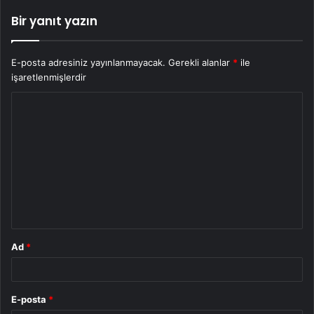
Bir yanıt yazın
E-posta adresiniz yayınlanmayacak.
Gerekli alanlar
*
ile
işaretlenmişlerdir
Y
o
r
u
m
*
Ad
*
E-posta
*