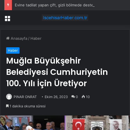
Evine tadilat yapan çift, gizli bölmede deste deste para buldu
Menü
Anasayfa
/
Haber
Haber
Muğla Büyükşehir
Belediyesi Cumhuriyetin
100. Yılı İçin Üretiyor
PINAR ONRAT
Ekim 26, 2023
0
10
1 dakika okuma süresi