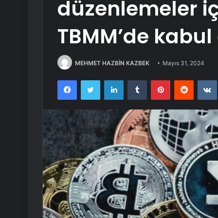
düzenlemeler iç
TBMM’de kabul 
MEHMET HAZBİN KAZBEK
Mayıs 31, 2024
Facebook
Twitter
LinkedIn
Tumblr
Pinterest
Reddit