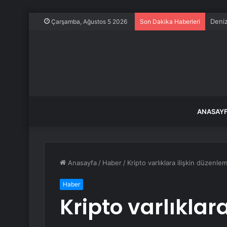
Deniz
Çarşamba, Ağustos 5 2026
Son Dakika Haberleri
ANASAY
Anasayfa
/
Haber
/
Kripto varlıklara ilişkin düzenl
Haber
Kripto varlıklara