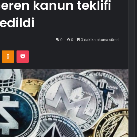
eren kanun teklifi
edildi
0
0
3 dakika okuma süresi
VKontakte
Odnoklassniki
Pocket