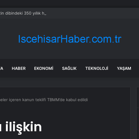
in dibindeki 350 yıllık hazine tükenmiyor: İçinden hâlâ altın ve zümrüt çı
FA
HABER
EKONOMI
SAĞLIK
TEKNOLOJI
YAŞAM
emeler içeren kanun teklifi TBMM’de kabul edildi
 ilişkin