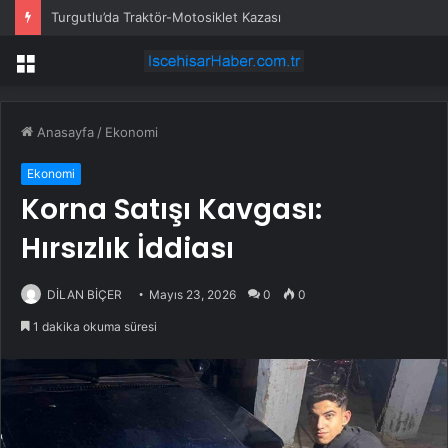
Turgutlu’da Traktör-Motosiklet Kazası
Menü
Anasayfa
/
Ekonomi
Ekonomi
Korna Satışı Kavgası:
Hırsızlık İddiası
DİLAN BİÇER
Mayıs 23, 2026
0
0
1 dakika okuma süresi