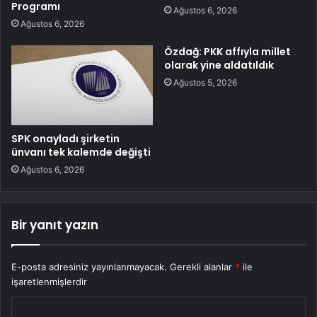
Programı
Ağustos 6, 2026
Ağustos 6, 2026
Özdağ: PKK affıyla millet
olarak yine aldatıldık
Ağustos 5, 2026
SPK onayladı şirketin
ünvanı tek kalemde değişti
Ağustos 6, 2026
Bir yanıt yazın
E-posta adresiniz yayınlanmayacak.
Gerekli alanlar
*
ile
işaretlenmişlerdir
Y