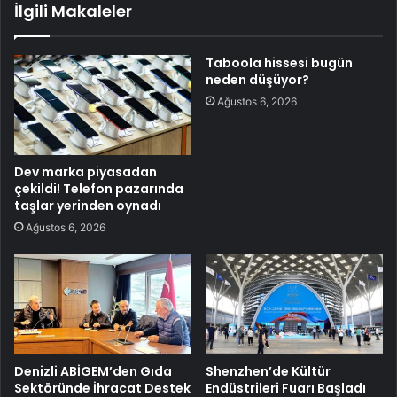
İlgili Makaleler
Taboola hissesi bugün
neden düşüyor?
Ağustos 6, 2026
Dev marka piyasadan
çekildi! Telefon pazarında
taşlar yerinden oynadı
Ağustos 6, 2026
Denizli ABİGEM’den Gıda
Shenzhen’de Kültür
Sektöründe İhracat Destek
Endüstrileri Fuarı Başladı