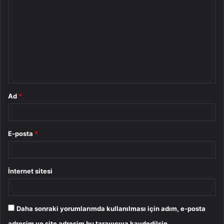
o
r
u
m
*
Ad
*
E-posta
*
İnternet sitesi
Daha sonraki yorumlarımda kullanılması için adım, e-posta
adresim ve site adresim bu tarayıcıya kaydedilsin.