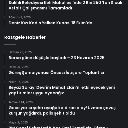
Salihli Belediyesi Keli Mahallesi’nde 2 Bin 250 Ton Sıcak
Asfalt Çalışmasını Tamamladı
Ağustos 7, 2026
Deniz Kızı Kadın Yelken Kupası 18 Ekim’de
Rastgele Haberler
Haziran 23, 2025
Borsa güne düşüşle başladı – 23 Haziran 2025
Ocak 20, 2025
Güreş Şampiyonası Öncesi İstişare Toplantısı
Nisan 17, 2024
Beyaz Saray: Devrim Muhafızları’nı etkileyecek yeni
yaptırımlar uygulayacağız
Temmuz 14, 2026
Gece yarısı şehri ayağa kaldıran olay! Uzman çavuş
kurşun yağdırdı, polis şehit oldu
Mayıs 2, 2025
BM Genel Sekreteri Kıbrıs Özel Temsilcisi Olarak