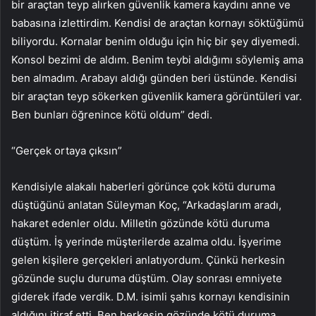
bir araçtan teyp alırken güvenlik kamera kaydını anne ve
babasına izlettirdim. Kendisi de araçtan kornayı söktüğümü
biliyordu. Kornalar benim olduğu için hiç bir şey diyemedi.
Konsol bezimi de aldım. Benim teybi aldığımı söylemiş ama
ben almadım. Arabayı aldığı günden beri üstünde. Kendisi
bir araçtan teyp sökerken güvenlik kamera görüntüleri var.
Ben bunları öğrenince kötü oldum” dedi.
“Gerçek ortaya çıksın”
Kendisiyle alakalı haberleri görünce çok kötü duruma
düştüğünü anlatan Süleyman Koç, “Arkadaşlarım aradı,
hakaret edenler oldu. Milletin gözünde kötü duruma
düştüm. İş yerinde müşterilerde azalma oldu. İşyerime
gelen kişilere gerçekleri anlatıyordum. Çünkü herkesin
gözünde suçlu duruma düştüm. Olay sonrası emniyete
giderek ifade verdik. D.M. isimli şahıs kornayı kendisinin
aldığını itiraf etti. Ben herkesin gözünde kötü duruma