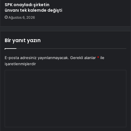
SPK onayladı şirketin
ünvanı tek kalemde değişti
Ağustos 6, 2026
Bir yanıt yazın
E-posta adresiniz yayınlanmayacak.
Gerekli alanlar
*
ile
işaretlenmişlerdir
Y
o
r
u
m
*