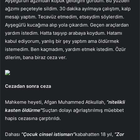
Ayşegül’ün ağzından köpük geldiğini gördüm. Bu yüzden
ağzımı peçeteyle sildim. 30 dakika ayılmaya çalıştım, kalp
mesajı yaptım. Tecavüz etmedim, etseydim söylerdim.
Ayşegül’ü kucağıma alıp yola çıkardım. Geçen araçlardan
yardım istedim. Hatta taşıyıp arabaya koydum. Hatamı
kabul ediyorum, yanlış bir şey yaptım ama öldürmek
istemedim. Ben kaçmadım, yardım etmek istedim. Özür
dilerim, bana biraz ceza ver.
Cezadan sonra ceza
Mahkeme heyeti, Afgan Muhammed Atikullah,
“nitelikli
kasten öldürme”
Suçtan dolayı ağırlaştırılmış müebbet
hapis cezasına çarptırıldı.
Dahası
“Çocuk cinsel istismarı”
kabahatten 18 yıl,
“Zor