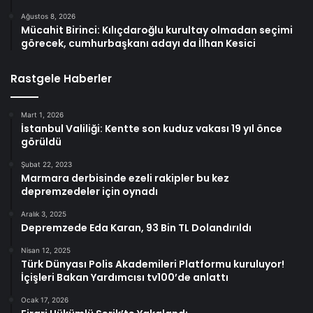
Ağustos 8, 2026
Mücahit Birinci: Kılıçdaroğlu kurultay olmadan seçimi
görecek, cumhurbaşkanı adayı da İlhan Kesici
Rastgele Haberler
Mart 1, 2026
İstanbul Valiliği: Kentte son kuduz vakası 19 yıl önce
görüldü
Şubat 22, 2023
Marmara derbisinde ezeli rakipler bu kez
depremzedeler için oynadı
Aralık 3, 2025
Depremzede Eda Karan, 93 Bin TL Dolandırıldı
Nisan 12, 2025
Türk Dünyası Polis Akademileri Platformu kuruluyor!
İçişleri Bakan Yardımcısı tv100’de anlattı
Ocak 17, 2026