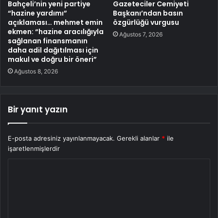
Bahçeli’nin yeni partiye
Gazeteciler Cemiyeti
“hazine yardımı”
Başkanı’ndan basın
açıklaması… mehmet emin
özgürlüğü vurgusu
ekmen: “hazine aracılığıyla
Ağustos 7, 2026
sağlanan finansmanın
daha adil dağıtılması için
makul ve doğru bir öneri”
Ağustos 8, 2026
Bir yanıt yazın
E-posta adresiniz yayınlanmayacak.
Gerekli alanlar
*
ile
işaretlenmişlerdir
Y
o
r
u