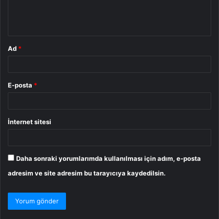
m
*
Ad
*
E-posta
*
İnternet sitesi
Daha sonraki yorumlarımda kullanılması için adım, e-posta
adresim ve site adresim bu tarayıcıya kaydedilsin.