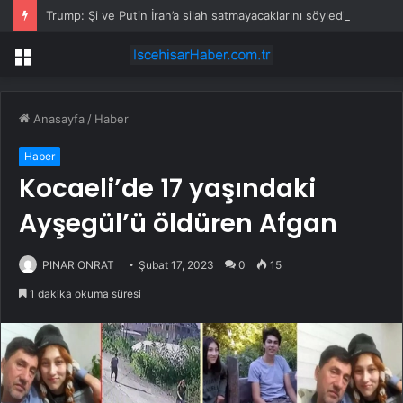
Trump: Şi ve Putin İran’a silah satmayacaklarını söyledi
Menü
Anasayfa
/
Haber
Haber
Kocaeli’de 17 yaşındaki
Ayşegül’ü öldüren Afgan
PINAR ONRAT
Şubat 17, 2023
0
15
1 dakika okuma süresi