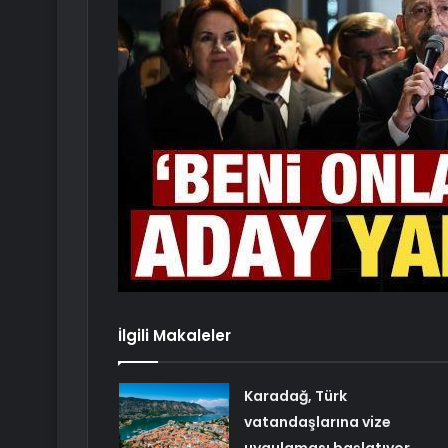
İlgili Makaleler
Karadağ, Türk
vatandaşlarına vize