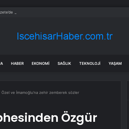
zete’de bugün (09.08.2026)
FA
HABER
EKONOMI
SAĞLIK
TEKNOLOJI
YAŞAM
 Özel ve İmamoğlu’na zehir zemberek sözler
ephesinden Özgür