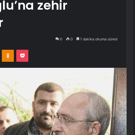
lu’na zehir
r
0
0
1 dakika okuma süresi
VKontakte
Odnoklassniki
Pocket