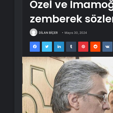
Özel ve İmamoğ
zemberek sözle
DİLAN BİÇER
Mayıs 30, 2024
Facebook
Twitter
LinkedIn
Tumblr
Pinterest
Reddit