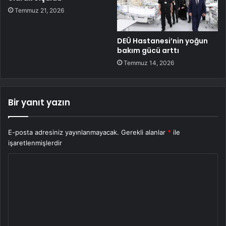
Temmuz 21, 2026
DEÜ Hastanesi’nin yoğun
bakım gücü arttı
Temmuz 14, 2026
Bir yanıt yazın
E-posta adresiniz yayınlanmayacak.
Gerekli alanlar
*
ile
işaretlenmişlerdir
Y
o
r
u
m