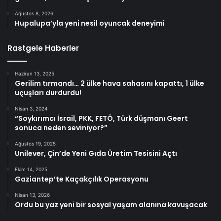
Ağustos 8, 2026
Hupalupa’yla yeni nesil oyuncak deneyimi
Rastgele Haberler
Haziran 13, 2025
Gerilim tırmandı… 2 ülke hava sahasını kapattı, 1 ülke
uçuşları durdurdu!
Nisan 3, 2024
“Soykırımcı İsrail, PKK, FETÖ, Türk düşmanı Geert
sonuca neden seviniyor?”
Ağustos 19, 2025
Unilever, Çin’de Yeni Gıda Üretim Tesisini Açtı
Ekim 14, 2025
Gaziantep’te Kaçakçılık Operasyonu
Nisan 13, 2026
Ordu bu yaz yeni bir sosyal yaşam alanına kavuşacak