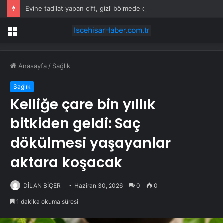
Evine tadilat yapan çift, gizli bölmede deste deste para buldu
Menü
Anasayfa
/
Sağlık
Sağlık
Kelliğe çare bin yıllık
bitkiden geldi: Saç
dökülmesi yaşayanlar
aktara koşacak
DİLAN BİÇER
Haziran 30, 2026
0
0
1 dakika okuma süresi