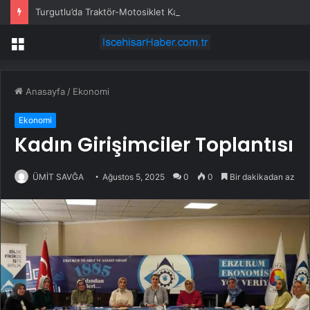
Turgutlu’da Traktör-Motosiklet Kazası
Menü
Anasayfa
/
Ekonomi
Ekonomi
Kadın Girişimciler Toplantısı
ÜMİT SAVĞA
Ağustos 5, 2025
0
0
Bir dakikadan az