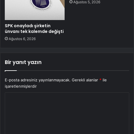
Ağustos 5, 2026
SPK onayladı şirketin
ünvanı tek kalemde değişti
Ağustos 6, 2026
Bir yanıt yazın
E-posta adresiniz yayınlanmayacak.
Gerekli alanlar
*
ile
işaretlenmişlerdir
Y
o
r
u
m