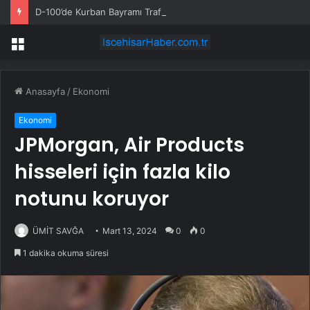
D-100’de Kurban Bayramı Trafik Yoğunluğu
Menü
Anasayfa
/
Ekonomi
Ekonomi
JPMorgan, Air Products
hisseleri için fazla kilo
notunu koruyor
ÜMİT SAVĞA
Mart 13, 2024
0
0
1 dakika okuma süresi