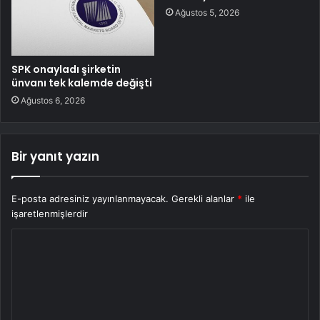
Ağustos 5, 2026
SPK onayladı şirketin
ünvanı tek kalemde değişti
Ağustos 6, 2026
Bir yanıt yazın
E-posta adresiniz yayınlanmayacak.
Gerekli alanlar
*
ile
işaretlenmişlerdir
Y
o
r
u