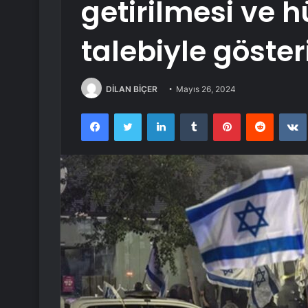
getirilmesi ve h
talebiyle göster
DİLAN BİÇER
Mayıs 26, 2024
Facebook
Twitter
LinkedIn
Tumblr
Pinterest
Reddit