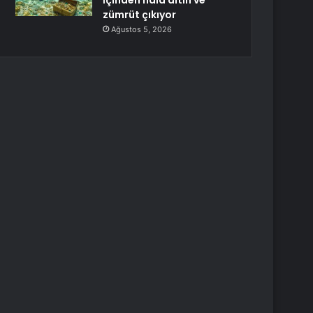
İçinden hâlâ altın ve
zümrüt çıkıyor
Ağustos 5, 2026