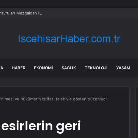
Yavruları Mazgaldan Kurtarıldı
FA
HABER
EKONOMI
SAĞLIK
TEKNOLOJI
YAŞAM
i getirilmesi ve hükümetin istifası talebiyle gösteri düzenledi
i esirlerin geri