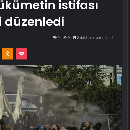
ükümetin istifası
i düzenledi
0
0
2 dakika okuma süresi
VKontakte
Odnoklassniki
Pocket