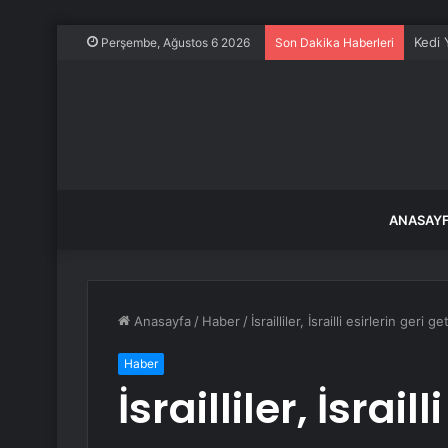
Kedi 
Perşembe, Ağustos 6 2026
Son Dakika Haberleri
ANASAY
Anasayfa
/
Haber
/
İsrailliler, İsrailli esirlerin ger
Haber
İsrailliler, İsraill