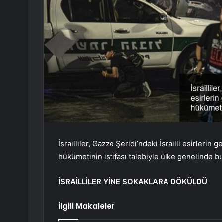
İsrailliler, Gazze Şeridi’ndeki İsrailli esirler
hükümetinin istifası talebiyle ülke genelinde b
İSRAİLLİLER YİNE SOKAKLARA DÖKÜLDÜ
İlgili Makaleler