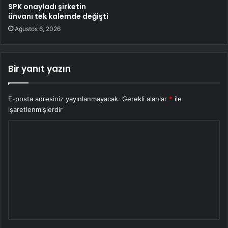
SPK onayladı şirketin
ünvanı tek kalemde değişti
Ağustos 6, 2026
Bir yanıt yazın
E-posta adresiniz yayınlanmayacak.
Gerekli alanlar
*
ile
işaretlenmişlerdir
Y
o
r
u
m
*