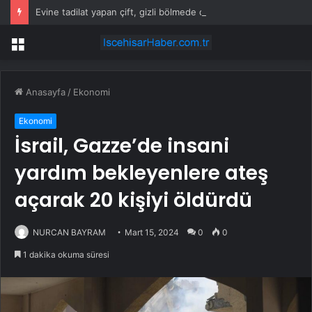
Evine tadilat yapan çift, gizli bölmede deste deste para buldu
Menü
Anasayfa
/
Ekonomi
Ekonomi
İsrail, Gazze’de insani
yardım bekleyenlere ateş
açarak 20 kişiyi öldürdü
NURCAN BAYRAM
Mart 15, 2024
0
0
1 dakika okuma süresi