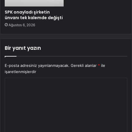
SPK onayladı şirketin
ünvanı tek kalemde değişti
Ağustos 6, 2026
Bir yanıt yazın
E-posta adresiniz yayınlanmayacak.
Gerekli alanlar
*
ile
işaretlenmişlerdir
Y
o
r
u
m
*