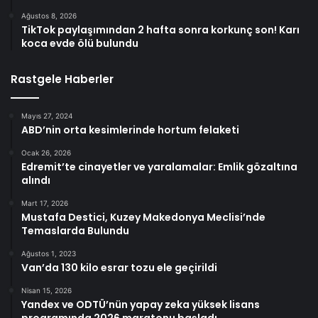
Ağustos 8, 2026
TikTok paylaşımından 2 hafta sonra korkunç son! Karı
koca evde ölü bulundu
Rastgele Haberler
Mayıs 27, 2024
ABD’nin orta kesimlerinde hortum felaketi
Ocak 26, 2026
Edremit’te cinayetler ve yaralamalar: Emlik gözaltına
alındı
Mart 17, 2026
Mustafa Destici, Kuzey Makedonya Meclisi’nde
Temaslarda Bulundu
Ağustos 1, 2023
Van’da 130 kilo esrar tozu ele geçirildi
Nisan 15, 2026
Yandex ve ODTÜ’nün yapay zeka yüksek lisans