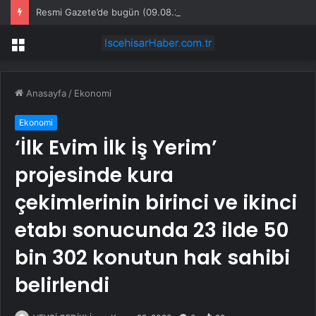
Resmi Gazete’de bugün (09.08.2026)
Menü
Anasayfa
/
Ekonomi
Ekonomi
‘İlk Evim İlk İş Yerim’
projesinde kura
çekimlerinin birinci ve ikinci
etabı sonucunda 23 ilde 50
bin 302 konutun hak sahibi
belirlendi