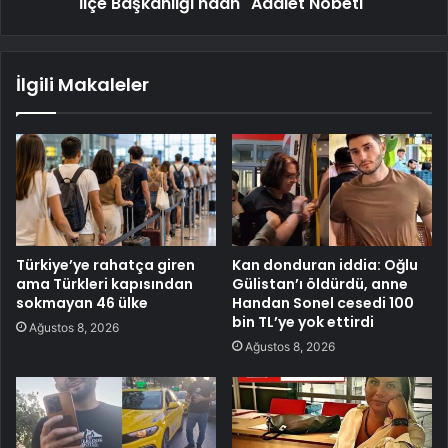
İlçe Başkanlığı'ndan "Adalet Nöbeti"
İlgili Makaleler
Türkiye’ye rahatça giren
Kan donduran iddia: Oğlu
ama Türkleri kapısından
Gülistan’ı öldürdü, anne
sokmayan 46 ülke
Handan Sonel cesedi 100
bin TL’ye yok ettirdi
Ağustos 8, 2026
Ağustos 8, 2026