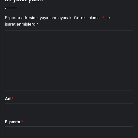
E-posta adresiniz yayınlanmayacak.
Gerekli alanlar
*
ile
işaretlenmişlerdir
Y
o
r
u
m
*
Ad
*
E-posta
*