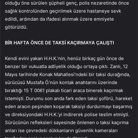
olduğu öne sürülen şüpheli genç, polis nezaretinde önce
sağlık kontrolünden geçirilmek üzere hastaneye sevk
edildi, ardından da ifadesi alınmak üzere emniyete
götürüldü.
BİR HAFTA ÖNCE DE TAKSİ KAÇIRMAYA ÇALIŞTI
Kendi evini yakan H.H.K.’nin, henüz birkaç gün önce de
benzer bir vukuatla adliyelik olduğu ortaya çıktı. Zanlı, 12
Mayıs tarihinde Konak Mahallesi’ndeki bir taksi durağında,
sürücüsü Mustafa Ö.’nün kontak anahtarını üzerinde
bıraktığı 15 T 0061 plakalı ticari araca binerek kaçırmak
istemişti. Durumu son anda fark eden taksi şoförü, hareket
eden aracın peşinden koşarak taksiyi durdurmayı başarmış
ve direksiyondaki H.H.K.’yi indirerek polise teslim etmişti.
Sürücünün refleksleri sayesinde önlenen o taksi kaçırma
anları ise çevredeki dükkanların güvenlik kameraları