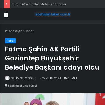
Turgutlu’da Traktör-Motosiklet Kazası
Menü
Anasayfa
/
Haber
Haber
Fatma Şahin AK Partili
Gaziantep Büyükşehir
Belediye Başkanı adayı oldu
SELİM SELVİOĞLU
Ocak 18, 2024
0
1
1 dakika okuma süresi