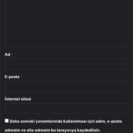
o
r
u
m
*
Ad
*
E-posta
*
İnternet sitesi
Daha sonraki yorumlarımda kullanılması için adım, e-posta
adresim ve site adresim bu tarayıcıya kaydedilsin.