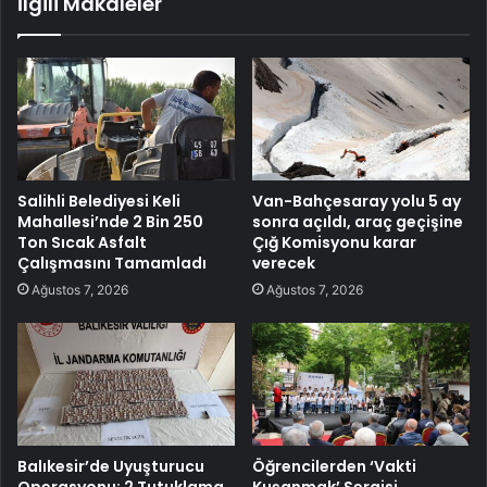
İlgili Makaleler
Salihli Belediyesi Keli
Van-Bahçesaray yolu 5 ay
Mahallesi’nde 2 Bin 250
sonra açıldı, araç geçişine
Ton Sıcak Asfalt
Çığ Komisyonu karar
Çalışmasını Tamamladı
verecek
Ağustos 7, 2026
Ağustos 7, 2026
Balıkesir’de Uyuşturucu
Öğrencilerden ‘Vakti
Operasyonu: 2 Tutuklama
Kuşanmak’ Sergisi