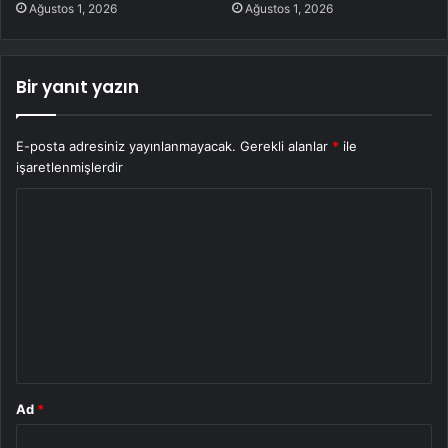
Ağustos 1, 2026
Ağustos 1, 2026
Bir yanıt yazın
E-posta adresiniz yayınlanmayacak.
Gerekli alanlar
*
ile
işaretlenmişlerdir
Y
o
r
u
m
*
Ad
*