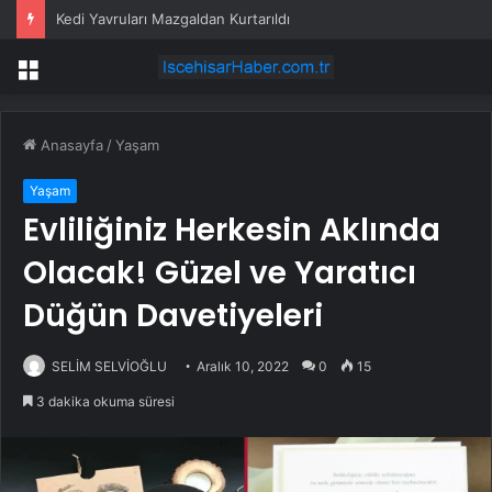
ABD UFO Dosyalarını Yayınladı
Menü
Anasayfa
/
Yaşam
Yaşam
Evliliğiniz Herkesin Aklında
Olacak! Güzel ve Yaratıcı
Düğün Davetiyeleri
SELİM SELVİOĞLU
Aralık 10, 2022
0
15
3 dakika okuma süresi