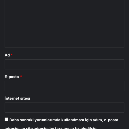
o
r
u
m
*
Ad
*
E-posta
*
İnternet sitesi
Daha sonraki yorumlarımda kullanılması için adım, e-posta
adresim ve site adresim bu tarayıcıya kaydedilsin.