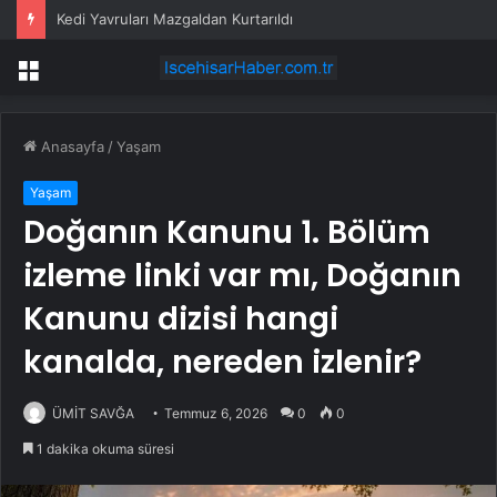
Kedi Yavruları Mazgaldan Kurtarıldı
Menü
Anasayfa
/
Yaşam
Yaşam
Doğanın Kanunu 1. Bölüm
izleme linki var mı, Doğanın
Kanunu dizisi hangi
kanalda, nereden izlenir?
ÜMİT SAVĞA
Temmuz 6, 2026
0
0
1 dakika okuma süresi