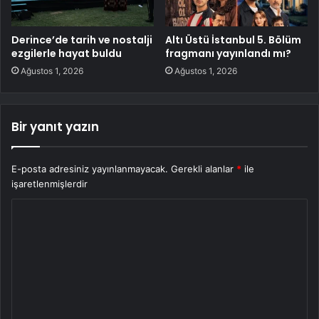
Derince’de tarih ve nostalji
Altı Üstü İstanbul 5. Bölüm
ezgilerle hayat buldu
fragmanı yayınlandı mı?
Ağustos 1, 2026
Ağustos 1, 2026
Bir yanıt yazın
E-posta adresiniz yayınlanmayacak.
Gerekli alanlar
*
ile
işaretlenmişlerdir
Y
o
r
u
m
*