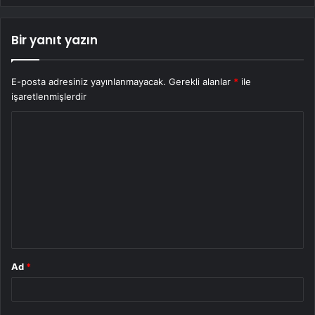
Bir yanıt yazın
E-posta adresiniz yayınlanmayacak.
Gerekli alanlar
*
ile
işaretlenmişlerdir
Y
o
r
u
m
*
Ad
*