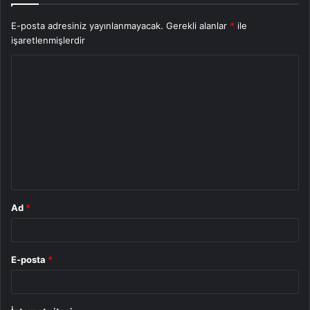
E-posta adresiniz yayınlanmayacak.
Gerekli alanlar
*
ile
işaretlenmişlerdir
Y
o
r
u
m
*
Ad
*
E-posta
*