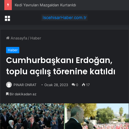
Kedi Yavruları Mazgaldan Kurtarıldı
Menü
Anasayfa
/
Haber
Haber
Cumhurbaşkanı Erdoğan,
toplu açılış törenine katıldı
PINAR ONRAT
Ocak 28, 2023
0
17
Bir dakikadan az