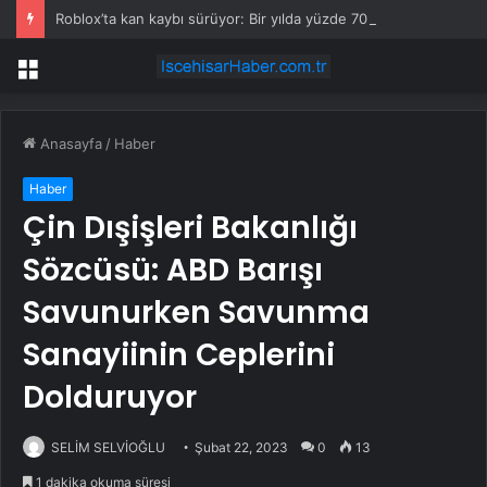
Roblox’ta kan kaybı sürüyor: Bir yılda yüzde 70 değer kaybetti
Menü
Anasayfa
/
Haber
Haber
Çin Dışişleri Bakanlığı
Sözcüsü: ABD Barışı
Savunurken Savunma
Sanayiinin Ceplerini
Dolduruyor
SELİM SELVİOĞLU
Şubat 22, 2023
0
13
1 dakika okuma süresi