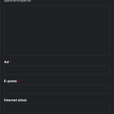
işaretlenmişlerdir
Y
o
r
u
m
*
Ad
*
E-posta
*
İnternet sitesi