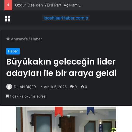
Özgür Özel’den YENİ Parti Açıklaması: Bazı Zorluklar Aşılmadan Doğru Yola Girilemiyor
Menü
Anasayfa
/
Haber
Haber
Büyükakın geleceğin lider
adayları ile bir araya geldi
DİLAN BİÇER
Aralık 5, 2025
0
0
1 dakika okuma süresi