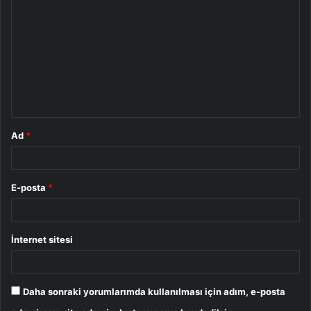
o
r
u
m
*
Ad
*
E-posta
*
İnternet sitesi
Daha sonraki yorumlarımda kullanılması için adım, e-posta