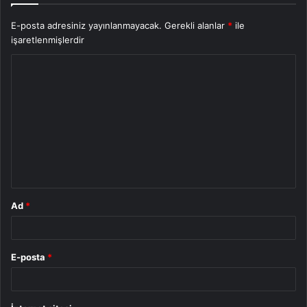
E-posta adresiniz yayınlanmayacak.
Gerekli alanlar
*
ile
işaretlenmişlerdir
Y
o
r
u
m
*
Ad
*
E-posta
*