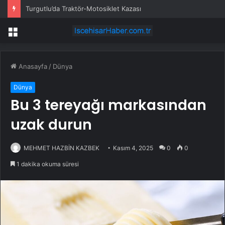
Turgutlu’da Traktör-Motosiklet Kazası
Menü
Anasayfa
/
Dünya
Dünya
Bu 3 tereyağı markasından
uzak durun
MEHMET HAZBİN KAZBEK
Kasım 4, 2025
0
0
1 dakika okuma süresi