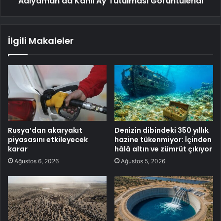
Adıyaman'da Kanlı Ay Tutulması Görüntülendi
İlgili Makaleler
Rusya’dan akaryakıt
Denizin dibindeki 350 yıllık
piyasasını etkileyecek
hazine tükenmiyor: İçinden
karar
hâlâ altın ve zümrüt çıkıyor
Ağustos 6, 2026
Ağustos 5, 2026