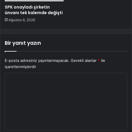
SPK onayladı şirketin
ünvanı tek kalemde değişti
Ağustos 6, 2026
Bir yanıt yazın
E-posta adresiniz yayınlanmayacak.
Gerekli alanlar
*
ile
işaretlenmişlerdir
Y
o
r
u
m
*