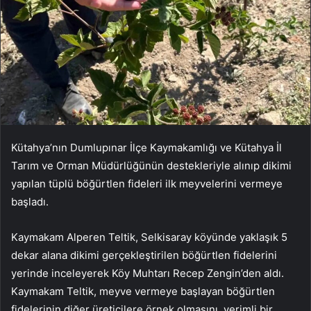
Kütahya’nın Dumlupınar İlçe Kaymakamlığı ve Kütahya İl
Tarım ve Orman Müdürlüğünün destekleriyle alınıp dikimi
yapılan tüplü böğürtlen fideleri ilk meyvelerini vermeye
başladı.
Kaymakam Alperen Teltik, Selkisaray köyünde yaklaşık 5
dekar alana dikimi gerçekleştirilen böğürtlen fidelerini
yerinde inceleyerek Köy Muhtarı Recep Zengin’den aldı.
Kaymakam Teltik, meyve vermeye başlayan böğürtlen
fidelerinin diğer üreticilere örnek olmasını, verimli bir