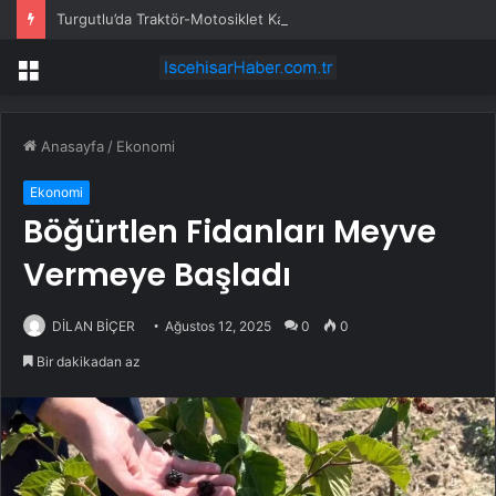
Turgutlu’da Traktör-Motosiklet Kazası
Menü
Anasayfa
/
Ekonomi
Ekonomi
Böğürtlen Fidanları Meyve
Vermeye Başladı
DİLAN BİÇER
Ağustos 12, 2025
0
0
Bir dakikadan az