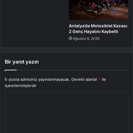
Antalya’da Motosiklet Kazası:
2 Genç Hayatını Kaybetti
Ağustos 6, 2026
Bir yanıt yazın
E-posta adresiniz yayınlanmayacak.
Gerekli alanlar
*
ile
işaretlenmişlerdir
Y
o
r
u
m