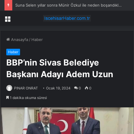
Suna Selen yıllar sonra Münir Özkul ile neden boşandıklarını anlattı: Taze kana ihtiyacım var dedi
Menü
Anasayfa
/
Haber
Haber
BBP’nin Sivas Belediye
Başkanı Adayı Adem Uzun
PINAR ONRAT
Ocak 19, 2024
0
0
1 dakika okuma süresi