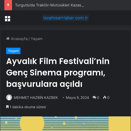
Turgutlu’da Traktör-Motosiklet Kazası
Menü
Anasayfa
/
Yaşam
Yaşam
Ayvalık Film Festivali’nin
Genç Sinema programı,
başvurulara açıldı
MEHMET HAZBİN KAZBEK
Mayıs 9, 2024
0
0
1 dakika okuma süresi