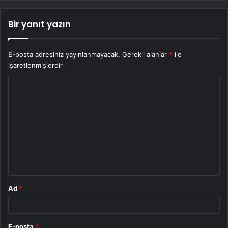
Bir yanıt yazın
E-posta adresiniz yayınlanmayacak.
Gerekli alanlar
*
ile
işaretlenmişlerdir
Y
o
r
u
m
*
Ad
*
E-posta
*