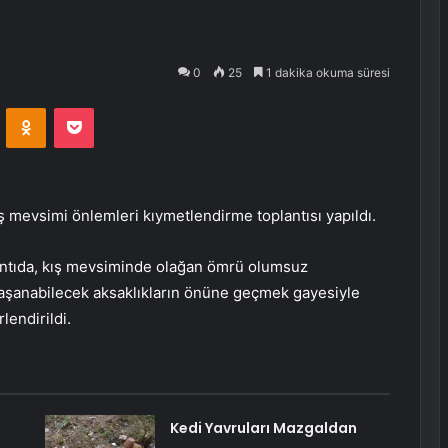
0
25
1 dakika okuma süresi
VKontakte
Odnoklassniki
Pocket
ş mevsimi önlemleri kıymetlendirme toplantısı yapıldı.
plantıda, kış mevsiminde olağan ömrü olumsuz
yaşanabilecek aksaklıkların önüne geçmek gayesiyle
lendirildi.
Kedi Yavruları Mazgaldan