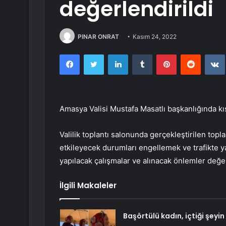
değerlendirildi
PINAR ONRAT
Kasım 24, 2022
Facebook
Twitter
LinkedIn
Tumblr
Pinterest
Reddit
Amasya Valisi Mustafa Masatlı başkanlığında kı
Valilik toplantı salonunda gerçekleştirilen to
etkileyecek durumları engellemek ve trafikte 
yapılacak çalışmalar ve alınacak önlemler değer
İlgili Makaleler
Başörtülü kadın, içtiği şeyin