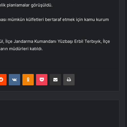
elik planlamalar görüşüldü.
ası mümkün külfetleri bertaraf etmek için kamu kurum
ül, İlçe Jandarma Kumandanı Yüzbaşı Erbil Terbıyık, İlçe
rın müdürleri katıldı.
erest
Reddit
VKontakte
Odnoklassniki
Pocket
E-Posta ile paylaş
Yazdır