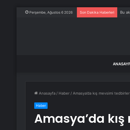
Bu ak
Perşembe, Ağustos 6 2026
Son Dakika Haberleri
ANASAY
Anasayfa
/
Haber
/
Amasya’da kış mevsimi tedbirleri
Haber
Amasya’da kış m