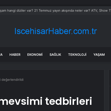
şam hangi diziler var? 21 Temmuz yayın akışında neler var? ATV, Show TV
FA
HABER
EKONOMI
SAĞLIK
TEKNOLOJI
YAŞAM
 değerlendirildi
evsimi tedbirleri