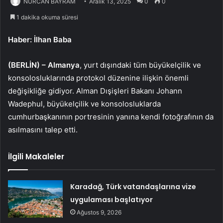
NURCAN BAYRAM
Aralık 13, 2025
0
0
1 dakika okuma süresi
Haber: İlhan Baba
(BERLİN) –
Almanya
, yurt dışındaki tüm büyükelçilik ve
konsolosluklarında protokol düzenine ilişkin önemli
değişikliğe gidiyor. Alman Dışişleri Bakanı Johann
Wadephul, büyükelçilik ve konsolosluklarda
cumhurbaşkanının portresinin yanına kendi fotoğrafının da
asılmasını talep etti.
İlgili Makaleler
Karadağ, Türk vatandaşlarına vize
uygulaması başlatıyor
Ağustos 9, 2026