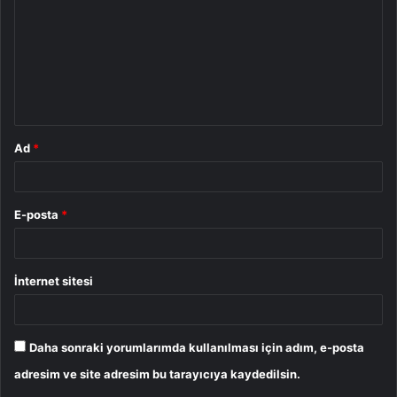
r
u
m
*
Ad
*
E-posta
*
İnternet sitesi
Daha sonraki yorumlarımda kullanılması için adım, e-posta
adresim ve site adresim bu tarayıcıya kaydedilsin.