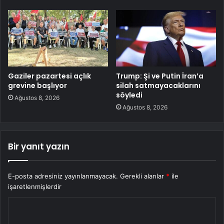
Gaziler pazartesi açlık
Trump: Şi ve Putin İran’a
grevine başlıyor
silah satmayacaklarını
söyledi
Ağustos 8, 2026
Ağustos 8, 2026
Bir yanıt yazın
E-posta adresiniz yayınlanmayacak.
Gerekli alanlar
*
ile
işaretlenmişlerdir
Y
o