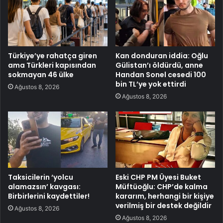
Türkiye’ye rahatça giren
Kan donduran iddia: Oğlu
ama Türkleri kapısından
Gülistan’ı öldürdü, anne
sokmayan 46 ülke
Handan Sonel cesedi 100
bin TL’ye yok ettirdi
Ağustos 8, 2026
Ağustos 8, 2026
Taksicilerin ‘yolcu
Eski CHP PM Üyesi Buket
alamazsın’ kavgası:
Müftüoğlu: CHP’de kalma
Birbirlerini kaydettiler!
kararım, herhangi bir kişiye
verilmiş bir destek değildir
Ağustos 8, 2026
Ağustos 8, 2026