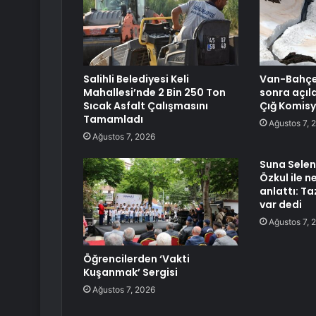
Salihli Belediyesi Keli
Van-Bahçes
Mahallesi’nde 2 Bin 250 Ton
sonra açıld
Sıcak Asfalt Çalışmasını
Çığ Komisy
Tamamladı
Ağustos 7, 
Ağustos 7, 2026
Suna Selen 
Özkul ile 
anlattı: T
var dedi
Ağustos 7, 
Öğrencilerden ‘Vakti
Kuşanmak’ Sergisi
Ağustos 7, 2026