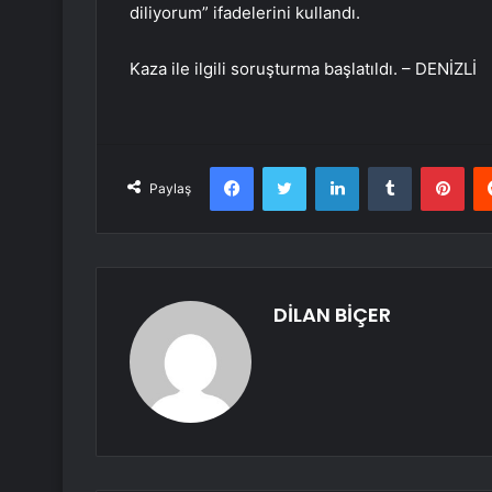
diliyorum” ifadelerini kullandı.
Kaza ile ilgili soruşturma başlatıldı. – DENİZLİ
Facebook
Twitter
LinkedIn
Tumblr
Pint
Paylaş
DİLAN BİÇER