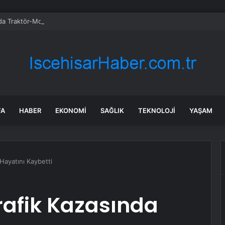
da Traktör-Motosiklet Kazası
FA
HABER
EKONOMI
SAĞLIK
TEKNOLOJI
YAŞAM
Hayatını Kaybetti
Trafik Kazasında