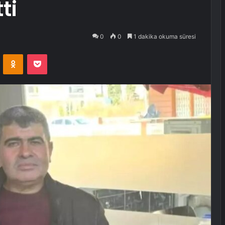
ti
0
0
1 dakika okuma süresi
VKontakte
Odnoklassniki
Pocket