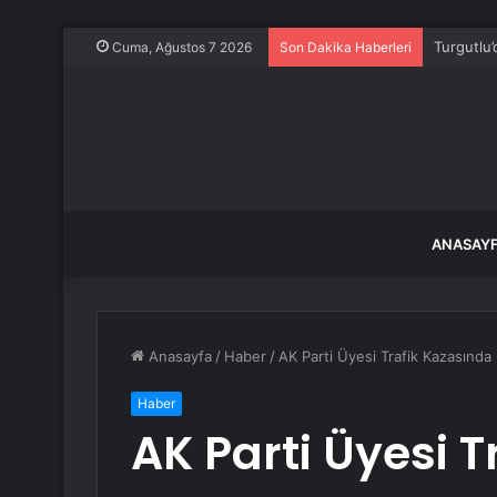
Turgutlu’
Cuma, Ağustos 7 2026
Son Dakika Haberleri
ANASAY
Anasayfa
/
Haber
/
AK Parti Üyesi Trafik Kazasında 
Haber
AK Parti Üyesi 