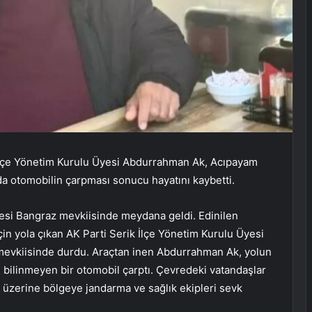
ik İlçe Yönetim Kurulu Üyesi Abdurrahman Ak, Acıpayam
da otomobilin çarpması sonucu hayatını kaybetti.
esi Bangraz mevkiisinde meydana geldi. Edinilen
için yola çıkan AK Parti Serik İlçe Yönetim Kurulu Üyesi
evkiisinde durdu. Araçtan inen Abdurrahman Ak, yolun
ı bilinmeyen bir otomobil çarptı. Çevredeki vatandaşlar
r üzerine bölgeye jandarma ve sağlık ekipleri sevk