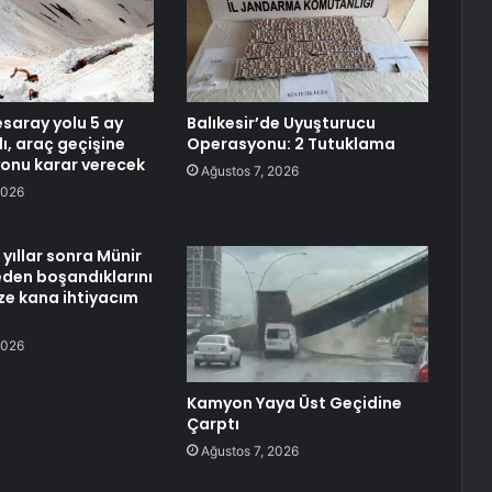
aray yolu 5 ay
Balıkesir’de Uyuşturucu
ı, araç geçişine
Operasyonu: 2 Tutuklama
onu karar verecek
Ağustos 7, 2026
2026
yıllar sonra Münir
neden boşandıklarını
aze kana ihtiyacım
2026
Kamyon Yaya Üst Geçidine
Çarptı
Ağustos 7, 2026