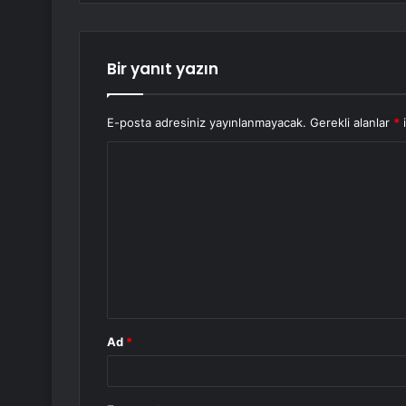
Bir yanıt yazın
E-posta adresiniz yayınlanmayacak.
Gerekli alanlar
*
i
Y
o
r
u
m
*
Ad
*