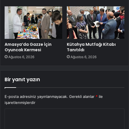
Amasya’da Gazze İçin
Kütahya Mutfağı Kitabı
Oyuncak Kermesi
Tanıtıldı
Ağustos 6, 2026
Ağustos 6, 2026
Bir yanıt yazın
E-posta adresiniz yayınlanmayacak.
Gerekli alanlar
*
ile
işaretlenmişlerdir
Y
o