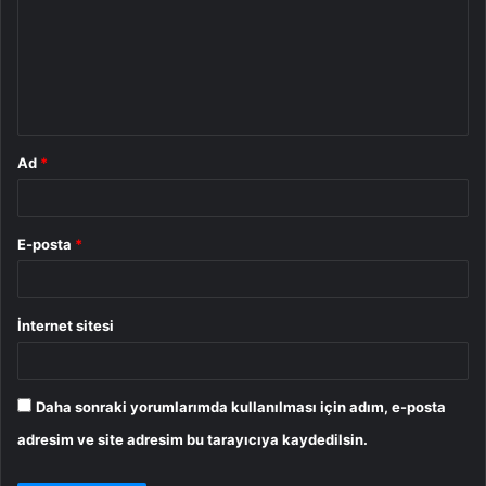
r
u
m
*
Ad
*
E-posta
*
İnternet sitesi
Daha sonraki yorumlarımda kullanılması için adım, e-posta
adresim ve site adresim bu tarayıcıya kaydedilsin.