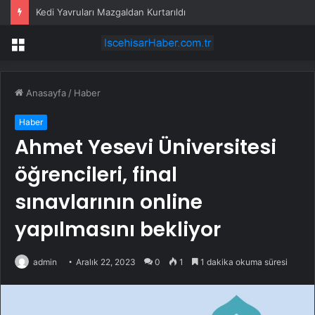
Kedi Yavruları Mazgaldan Kurtarıldı
Menü
Anasayfa
/
Haber
Haber
Ahmet Yesevi Üniversitesi
öğrencileri, final
sınavlarının online
yapılmasını bekliyor
admin
Aralık 22, 2023
0
1
1 dakika okuma süresi