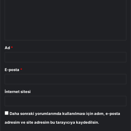
r
u
m
*
Ad
*
E-posta
*
İnternet sitesi
Daha sonraki yorumlarımda kullanılması için adım, e-posta
adresim ve site adresim bu tarayıcıya kaydedilsin.