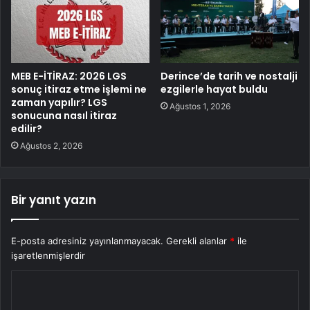
MEB E-İTİRAZ: 2026 LGS
Derince’de tarih ve nostalji
sonuç itiraz etme işlemi ne
ezgilerle hayat buldu
zaman yapılır? LGS
Ağustos 1, 2026
sonucuna nasıl itiraz
edilir?
Ağustos 2, 2026
Bir yanıt yazın
E-posta adresiniz yayınlanmayacak.
Gerekli alanlar
*
ile
işaretlenmişlerdir
Y
o