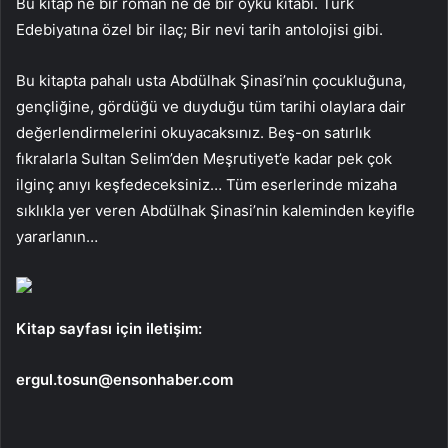
Bu kitap ne bir roman ne de bir öykü kitabı. Türk
Edebiyatına özel bir ilaç; Bir nevi tarih antolojisi gibi.
Bu kitapta pahalı usta Abdülhak Şinasi’nin çocukluğuna,
gençliğine, gördüğü ve duyduğu tüm tarihi olaylara dair
değerlendirmelerini okuyacaksınız. Beş-on satırlık
fıkralarla Sultan Selim’den Meşrutiyet’e kadar pek çok
ilginç anıyı keşfedeceksiniz… Tüm eserlerinde mizaha
sıklıkla yer veren Abdülhak Şinasi’nin kaleminden keyifle
yararlanın…
Kitap sayfası için iletişim:
ergul.tosun@ensonhaber.com