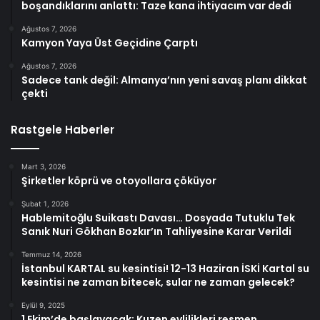
boşandıklarını anlattı: Taze kana ihtiyacım var dedi
Ağustos 7, 2026
Kamyon Yaya Üst Geçidine Çarptı
Ağustos 7, 2026
Sadece tank değil: Almanya’nın yeni savaş planı dikkat
çekti
Rastgele Haberler
Mart 3, 2026
Şirketler köprü ve otoyollara çöküyor
Şubat 1, 2026
Hablemitoğlu Suikastı Davası… Dosyada Tutuklu Tek
Sanık Nuri Gökhan Bozkır’ın Tahliyesine Karar Verildi
Temmuz 14, 2026
İstanbul KARTAL su kesintisi! 12-13 Haziran İSKİ Kartal su
kesintisi ne zaman bitecek, sular ne zaman gelecek?
Eylül 9, 2025
1 Ekim’de başlayacak: Kuzen evlilikleri resmen