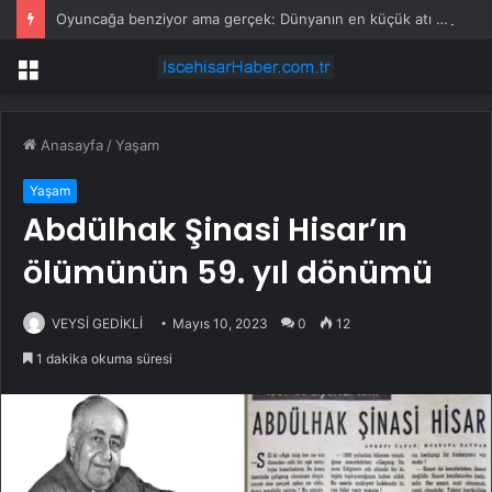
Oyuncağa benziyor ama gerçek: Dünyanın en küçük atı seçildi
Menü
Anasayfa
/
Yaşam
Yaşam
Abdülhak Şinasi Hisar’ın
ölümünün 59. yıl dönümü
VEYSİ GEDİKLİ
Mayıs 10, 2023
0
12
1 dakika okuma süresi