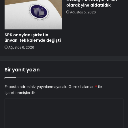
olarak yine aldatıldık
Ağustos 5, 2026
SPK onayladı şirketin
ünvanı tek kalemde değişti
Ağustos 6, 2026
Bir yanıt yazın
E-posta adresiniz yayınlanmayacak.
Gerekli alanlar
*
ile
işaretlenmişlerdir
Y
o
r