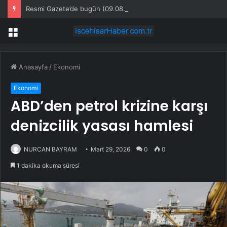
Resmi Gazete’de bugün (09.08.2026)
Menü
Anasayfa
/
Ekonomi
Ekonomi
ABD’den petrol krizine karşı
denizcilik yasası hamlesi
NURCAN BAYRAM
Mart 29, 2026
0
0
1 dakika okuma süresi