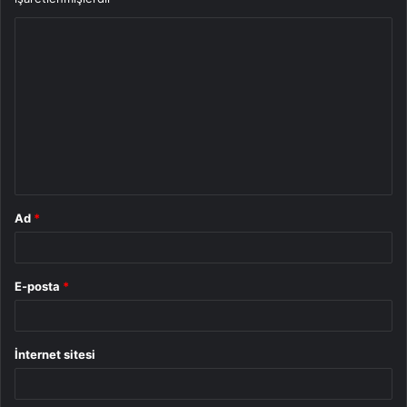
Y
o
r
u
m
*
Ad
*
E-posta
*
İnternet sitesi