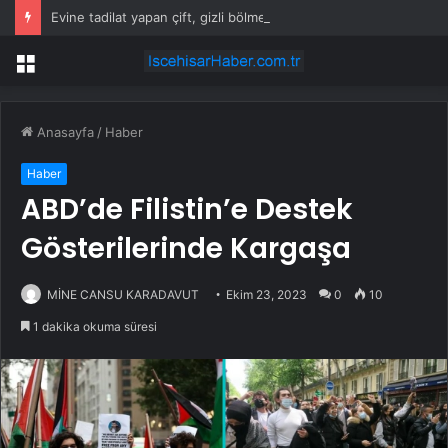
Evine tadilat yapan çift, gizli bölmede deste deste para buldu
Menü
Anasayfa
/
Haber
Haber
ABD’de Filistin’e Destek
Gösterilerinde Kargaşa
MİNE CANSU KARADAVUT
Ekim 23, 2023
0
10
1 dakika okuma süresi