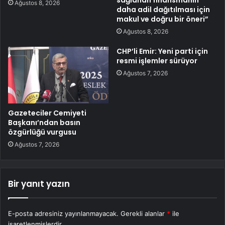
sağlanan finansmanın
Ağustos 8, 2026
daha adil dağıtılması için
makul ve doğru bir öneri”
Ağustos 8, 2026
CHP’li Emir: Yeni parti için
resmi işlemler sürüyor
Ağustos 7, 2026
Gazeteciler Cemiyeti
Başkanı’ndan basın
özgürlüğü vurgusu
Ağustos 7, 2026
Bir yanıt yazın
E-posta adresiniz yayınlanmayacak.
Gerekli alanlar
*
ile
işaretlenmişlerdir