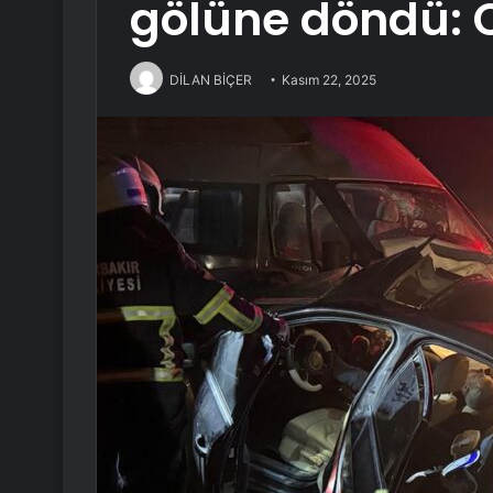
gölüne döndü: Ö
DİLAN BİÇER
Kasım 22, 2025