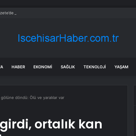
zete’de bugün (09.08.2026)
FA
HABER
EKONOMI
SAĞLIK
TEKNOLOJI
YAŞAM
an gölüne döndü: Ölü ve yaralılar var
girdi, ortalık kan