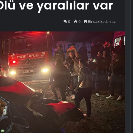
lü ve yaralılar var
0
0
Bir dakikadan az