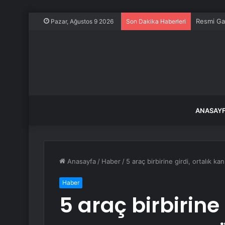
Resmi Ga
Pazar, Ağustos 9 2026
Son Dakika Haberleri
ANASAY
Anasayfa
/
Haber
/
5 araç birbirine girdi, ortalık k
Haber
5 araç birbirine 