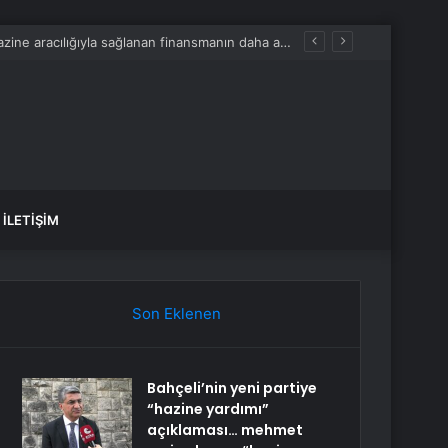
Bahçeli’nin yeni partiye “hazine yardımı” açıklaması… mehmet emin ekmen: “hazine aracılığıyla sağlanan finansmanın daha adil dağıtılması için makul ve doğru bir öneri”
İLETIŞIM
Son Eklenen
Bahçeli’nin yeni partiye
“hazine yardımı”
açıklaması… mehmet