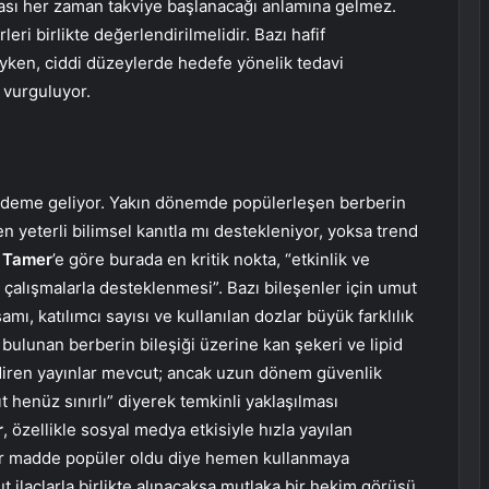
ması her zaman takviye başlanacağı anlamına gelmez.
rleri birlikte değerlendirilmelidir. Bazı hafif
yken, ciddi düzeylerde hedefe yönelik tedavi
i vurguluyor.
ündeme geliyor. Yakın dönemde popülerleşen berberin
n yeterli bilimsel kanıtla mı destekleniyor, yoksa trend
t Tamer
’e göre burada en kritik nokta, “etkinlik ve
 çalışmalarla desteklenmesi”. Bazı bileşenler için umut
ı, katılımcı sayısı ve kullanılan dozlar büyük farklılık
k bulunan berberin bileşiği üzerine kan şekeri ve lipid
ldiren yayınlar mevcut; ancak uzun dönem güvenlik
ıt henüz sınırlı” diyerek temkinli yaklaşılması
r
, özellikle sosyal medya etkisiyle hızla yayılan
ir madde popüler oldu diye hemen kullanmaya
 ilaçlarla birlikte alınacaksa mutlaka bir hekim görüşü