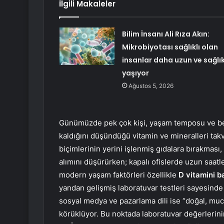
İlgili Makaleler
Bilim İnsanı Ali Rıza Akın:
Mikrobiyotası sağlıklı olan
insanlar daha uzun ve sağlık
yaşıyor
Ağustos 5, 2026
Günümüzde pek çok kişi, yaşam temposu ve be
kaldığını düşündüğü vitamin ve mineralleri ta
biçimlerinin yerini işlenmiş gıdalara bırakmas
alımını düşürürken; kapalı ofislerde uzun saatl
modern yaşam faktörleri özellikle
D vitamini ba
yandan gelişmiş laboratuvar testleri sayesinde b
sosyal medya ve pazarlama dili ise “doğal, muciz
körüklüyor. Bu noktada laboratuvar değerlerini