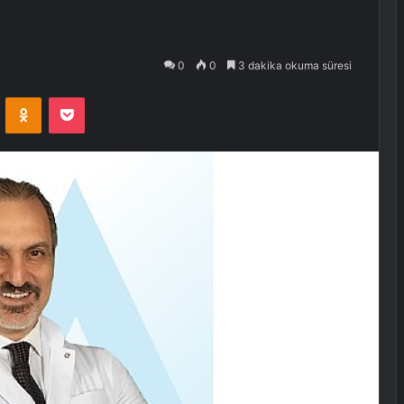
0
0
3 dakika okuma süresi
VKontakte
Odnoklassniki
Pocket