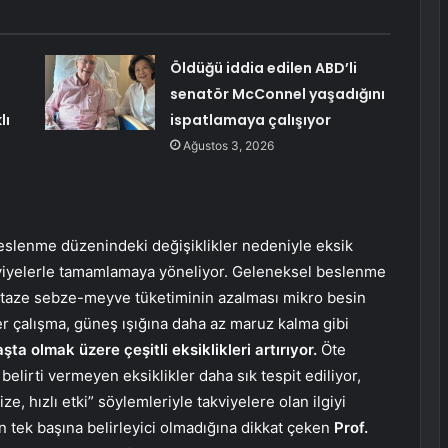
Öldüğü iddia edilen ABD’li
senatör McConnel yaşadığını
lı
ispatlamaya çalışıyor
Ağustos 3, 2026
slenme düzenindeki değişiklikler nedeniyle eksik
kviyelerle tamamlamaya yöneliyor. Geleneksel beslenme
ı, taze sebze-meyve tüketiminin azalması mikro besin
er çalışma, güneş ışığına daha az maruz kalma gibi
şta olmak üzere çeşitli eksiklikleri artırıyor.
Öte
elirti vermeyen eksiklikler daha sık tespit ediliyor,
e, hızlı etki” söylemleriyle takviyelere olan ilgiyi
n tek başına belirleyici olmadığına dikkat çeken
Prof.