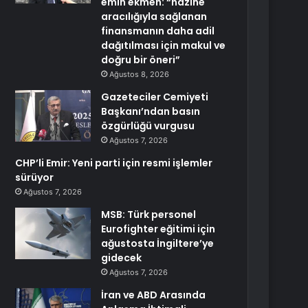
emin ekmen: “hazine
aracılığıyla sağlanan
finansmanın daha adil
dağıtılması için makul ve
doğru bir öneri”
Ağustos 8, 2026
Gazeteciler Cemiyeti
Başkanı’ndan basın
özgürlüğü vurgusu
Ağustos 7, 2026
CHP’li Emir: Yeni parti için resmi işlemler
sürüyor
Ağustos 7, 2026
MSB: Türk personel
Eurofighter eğitimi için
ağustosta İngiltere’ye
gidecek
Ağustos 7, 2026
İran ve ABD Arasında