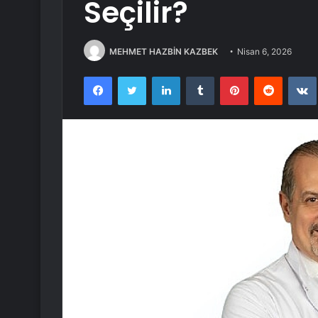
Seçilir?
MEHMET HAZBİN KAZBEK
Nisan 6, 2026
Facebook
Twitter
LinkedIn
Tumblr
Pinterest
Reddit