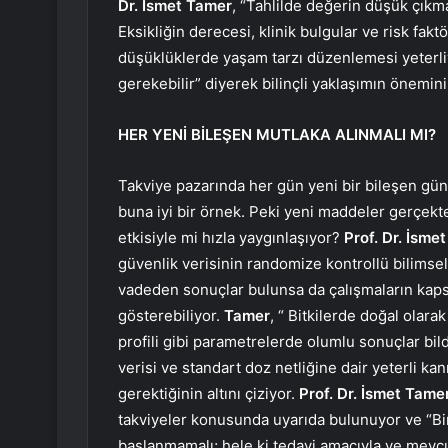
Dr. İsmet Tamer
, “Tahlilde değerin düşük çık
Eksikliğin derecesi, klinik bulgular ve risk faktö
düşüklüklerde yaşam tarzı düzenlemesi yeterli
gerekebilir” diyerek bilinçli yaklaşımın önemin
HER YENİ BİLEŞEN MUTLAKA ALINMALI MI?
Takviye pazarında her gün yeni bir bileşen g
buna iyi bir örnek. Peki yeni maddeler gerçekte
etkisiyle mi hızla yaygınlaşıyor?
Prof. Dr. İsme
güvenlik verisinin randomize kontrollü bilimsel
vadeden sonuçlar bulunsa da çalışmaların kapsam
gösterebiliyor.
Tamer
, “ Bitkilerde doğal olara
profili gibi parametrelerde olumlu sonuçlar bi
verisi ve standart doz netliğine dair yeterli kan
gerektiğinin altını çiziyor.
Prof. Dr. İsmet Tame
takviyeler konusunda uyarıda bulunuyor ve “B
başlanmamalı; hele ki tedavi amacıyla ve mevcut