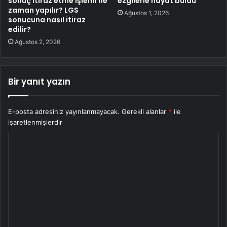
sonuç itiraz etme işlemi ne
ezgilerle hayat buldu
zaman yapılır? LGS
Ağustos 1, 2026
sonucuna nasıl itiraz
edilir?
Ağustos 2, 2026
Bir yanıt yazın
E-posta adresiniz yayınlanmayacak.
Gerekli alanlar
*
ile
işaretlenmişlerdir
Y
o
r
u
m
*