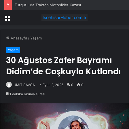
Turgutlu’da Traktör-Motosiklet Kazası
Menü
Anasayfa
/
Yaşam
Yaşam
30 Ağustos Zafer Bayramı
Didim’de Coşkuyla Kutlandı
ÜMİT SAVĞA
Eylül 2, 2025
0
0
1 dakika okuma süresi