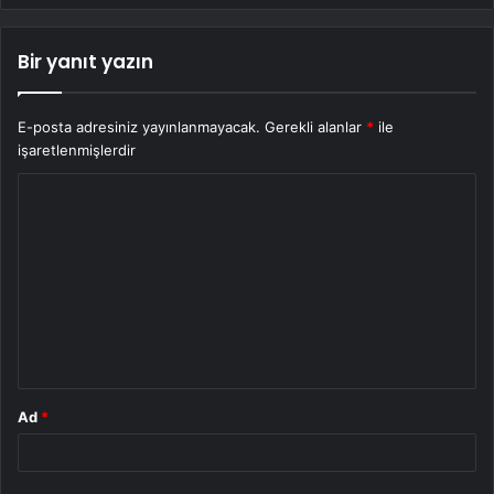
Bir yanıt yazın
E-posta adresiniz yayınlanmayacak.
Gerekli alanlar
*
ile
işaretlenmişlerdir
Y
o
r
u
m
*
Ad
*