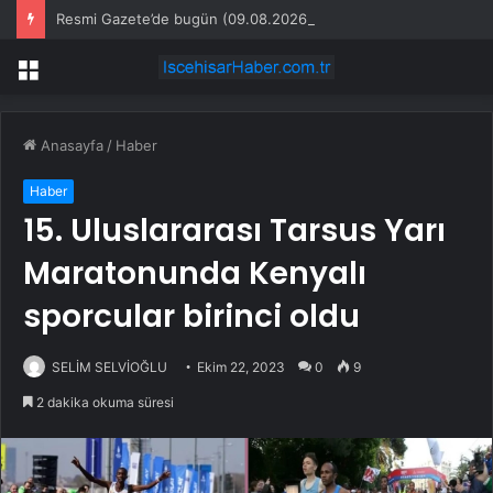
Resmi Gazete’de bugün (09.08.2026)
Menü
Anasayfa
/
Haber
Haber
15. Uluslararası Tarsus Yarı
Maratonunda Kenyalı
sporcular birinci oldu
SELİM SELVİOĞLU
Ekim 22, 2023
0
9
2 dakika okuma süresi