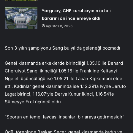
Yargıtay, CHP kurultayının iptali
kararını ön incelemeye aldı
Ağustos 8, 2026
Son 3 yılın şampiyonu Sang bu yıl da geleneği bozmadı
Genel klasmanda erkeklerde birinciliği 1.05.10 ile Benard
Cheruiyot Sang, ikinciliği 1.05.16 ile Frankline Keitanyi
Ngelel, üçüncülüğü ise 1.05.21 ile Laban Kipkemboi elde
etti. Kadınlar genel klasmanında ise 1.12.29’la Ivyne Jeruto
Lagat birinci, 1.16.07’yle Derya Kunur ikinci, 1.16.54’le
Sümeyye Erol üçüncü oldu.
“Sporun en temel faydası insanları bir araya getirmesidir”
Ödül töreninde Başkan Seçer, genel klasmanda kadın ve